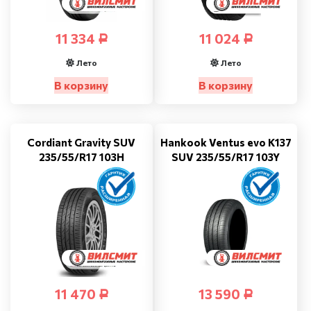
11 334
11 024
Р
Р
Лето
Лето
В корзину
В корзину
Cordiant Gravity SUV
Hankook Ventus evo K137
235/55/R17 103H
SUV 235/55/R17 103Y
11 470
13 590
Р
Р