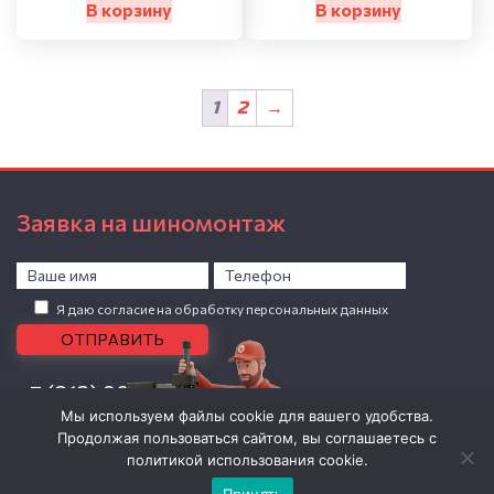
В корзину
В корзину
1
2
→
Заявка на шиномонтаж
Я даю согласие на обработку персональных данных
+7 (812) 907-04-86
Мы используем файлы cookie для вашего удобства.
0 товаров -
0
Р
Продолжая пользоваться сайтом, вы соглашаетесь с
Личный кабинет
политикой использования cookie.
ОГРНИП: 309784723800912, ИП Николаев Василий Владимирович.
Принять
Политика обработки персональных данных