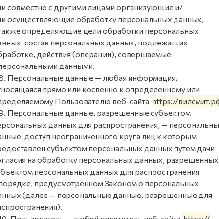
ли совместно с другими лицами организующие и/
ли осуществляющие обработку персональных данных,
 также определяющие цели обработки персональных
анных, состав персональных данных, подлежащих
бработке, действия (операции), совершаемые
 персональными данными.
.8. Персональные данные — любая информация,
тносящаяся прямо или косвенно к определенному или
пределяемому Пользователю веб-сайта
https://вилсмит.р
.9. Персональные данные, разрешенные субъектом
ерсональных данных для распространения, — персональн
анные, доступ неограниченного круга лиц к которым
редоставлен субъектом персональных данных путем дачи
огласия на обработку персональных данных, разрешенных
убъектом персональных данных для распространения
 порядке, предусмотренном Законом о персональных
анных (далее — персональные данные, разрешенные для
аспространения).
.10. Пользователь — любой посетитель веб-сайта
https://