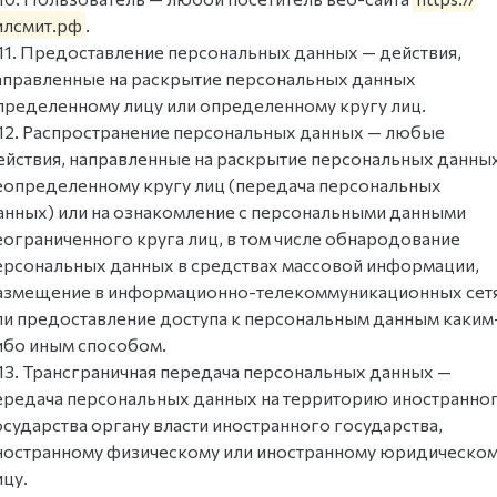
илсмит.рф
.
.11. Предоставление персональных данных — действия,
аправленные на раскрытие персональных данных
пределенному лицу или определенному кругу лиц.
.12. Распространение персональных данных — любые
ействия, направленные на раскрытие персональных данны
еопределенному кругу лиц (передача персональных
анных) или на ознакомление с персональными данными
еограниченного круга лиц, в том числе обнародование
ерсональных данных в средствах массовой информации,
азмещение в информационно-телекоммуникационных сет
ли предоставление доступа к персональным данным каким
ибо иным способом.
.13. Трансграничная передача персональных данных —
ередача персональных данных на территорию иностранно
осударства органу власти иностранного государства,
ностранному физическому или иностранному юридическо
ицу.