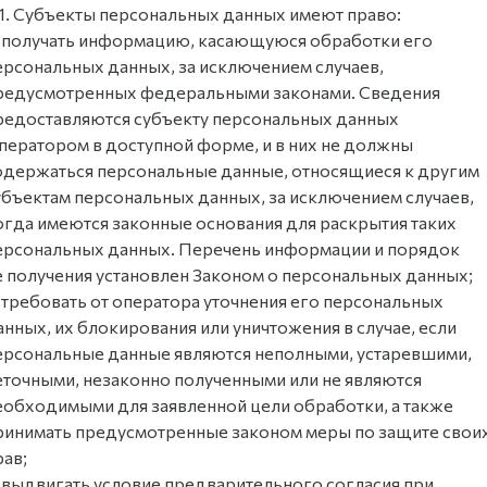
.1. Субъекты персональных данных имеют право:
 получать информацию, касающуюся обработки его
ерсональных данных, за исключением случаев,
редусмотренных федеральными законами. Сведения
редоставляются субъекту персональных данных
ператором в доступной форме, и в них не должны
одержаться персональные данные, относящиеся к другим
убъектам персональных данных, за исключением случаев,
огда имеются законные основания для раскрытия таких
ерсональных данных. Перечень информации и порядок
е получения установлен Законом о персональных данных;
 требовать от оператора уточнения его персональных
анных, их блокирования или уничтожения в случае, если
ерсональные данные являются неполными, устаревшими,
еточными, незаконно полученными или не являются
еобходимыми для заявленной цели обработки, а также
ринимать предусмотренные законом меры по защите свои
рав;
 выдвигать условие предварительного согласия при