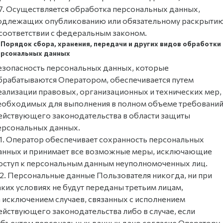
.7. Осуществляется обработка персональных данных,
одлежащих опубликованию или обязательному раскрыти
 соответствии с федеральным законом.
. Порядок сбора, хранения, передачи и других видов обработки
ерсональных данных
езопасность персональных данных, которые
брабатываются Оператором, обеспечивается путем
еализации правовых, организационных и технических мер,
еобходимых для выполнения в полном объеме требовани
ействующего законодательства в области защиты
ерсональных данных.
.1. Оператор обеспечивает сохранность персональных
анных и принимает все возможные меры, исключающие
оступ к персональным данным неуполномоченных лиц.
.2. Персональные данные Пользователя никогда, ни при
аких условиях не будут переданы третьим лицам,
а исключением случаев, связанных с исполнением
ействующего законодательства либо в случае, если
убъектом персональных данных дано согласие Оператору