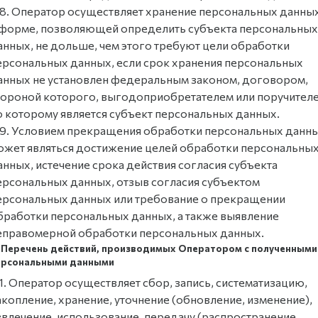
.8. Оператор осуществляет хранение персональных данны
 форме, позволяющей определить субъекта персональных
анных, не дольше, чем этого требуют цели обработки
ерсональных данных, если срок хранения персональных
анных не установлен федеральным законом, договором,
тороной которого, выгодоприобретателем или поручител
о которому является субъект персональных данных.
.9. Условием прекращения обработки персональных данн
ожет являться достижение целей обработки персональны
анных, истечение срока действия согласия субъекта
ерсональных данных, отзыв согласия субъектом
ерсональных данных или требование о прекращении
бработки персональных данных, а также выявление
еправомерной обработки персональных данных.
. Перечень действий, производимых Оператором с полученными
ерсональными данными
.1. Оператор осуществляет сбор, запись, систематизацию,
акопление, хранение, уточнение (обновление, изменение),
звлечение, использование, передачу (распространение,