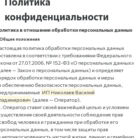
Политика
конфиденциальности
олитика в отношении обработки персональных данных
. Общие положения
астоящая политика обработки персональных данных
оставлена в соответствии с требованиями Федерального
акона от 27.07.2006. № 152-ФЗ «О персональных данных»
далее — Закон о персональных данных) и определяет
орядок обработки персональных данных и меры
о обеспечению безопасности персональных данных,
редпринимаемые
ИП Николаев Василий
ладимирович
(далее — Оператор).
.1. Оператор ставит своей важнейшей целью и условием
существления своей деятельности соблюдение прав
 свобод человека и гражданина при обработке его
ерсональных данных, в том числе защиты прав
а неприкосновенность частной жизни, личную и семейную