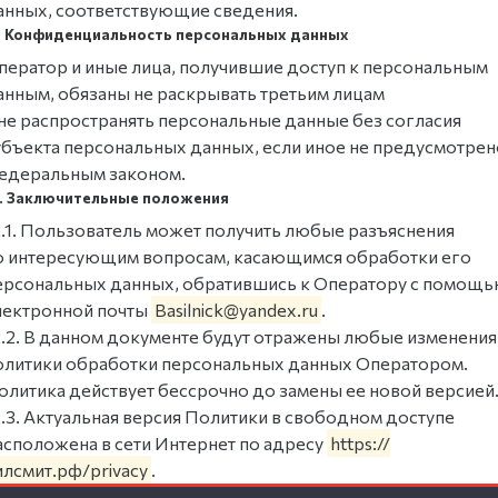
анных, соответствующие сведения.
1. Конфиденциальность персональных данных
ператор и иные лица, получившие доступ к персональным
анным, обязаны не раскрывать третьим лицам
 не распространять персональные данные без согласия
убъекта персональных данных, если иное не предусмотрен
едеральным законом.
2. Заключительные положения
2.1. Пользователь может получить любые разъяснения
о интересующим вопросам, касающимся обработки его
ерсональных данных, обратившись к Оператору с помощ
лектронной почты
Basilnick@yandex.ru
.
2.2. В данном документе будут отражены любые изменения
олитики обработки персональных данных Оператором.
олитика действует бессрочно до замены ее новой версией
2.3. Актуальная версия Политики в свободном доступе
асположена в сети Интернет по адресу
https://
илсмит.рф/privacy
.