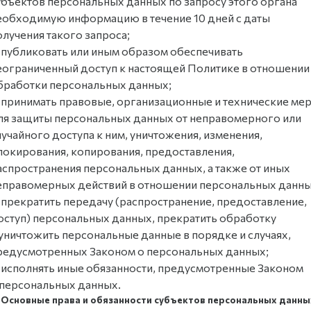
убъектов персональных данных по запросу этого органа
еобходимую информацию в течение 10 дней с даты
олучения такого запроса;
 публиковать или иным образом обеспечивать
еограниченный доступ к настоящей Политике в отношении
бработки персональных данных;
 принимать правовые, организационные и технические ме
ля защиты персональных данных от неправомерного или
лучайного доступа к ним, уничтожения, изменения,
локирования, копирования, предоставления,
аспространения персональных данных, а также от иных
еправомерных действий в отношении персональных данны
 прекратить передачу (распространение, предоставление,
оступ) персональных данных, прекратить обработку
 уничтожить персональные данные в порядке и случаях,
редусмотренных Законом о персональных данных;
 исполнять иные обязанности, предусмотренные Законом
 персональных данных.
. Основные права и обязанности субъектов персональных данны