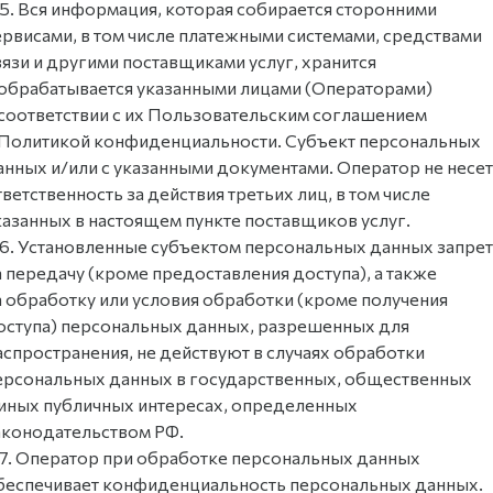
.5. Вся информация, которая собирается сторонними
ервисами, в том числе платежными системами, средствами
вязи и другими поставщиками услуг, хранится
 обрабатывается указанными лицами (Операторами)
 соответствии с их Пользовательским соглашением
 Политикой конфиденциальности. Субъект персональных
анных и/или с указанными документами. Оператор не несет
тветственность за действия третьих лиц, в том числе
казанных в настоящем пункте поставщиков услуг.
.6. Установленные субъектом персональных данных запре
а передачу (кроме предоставления доступа), а также
а обработку или условия обработки (кроме получения
оступа) персональных данных, разрешенных для
аспространения, не действуют в случаях обработки
ерсональных данных в государственных, общественных
 иных публичных интересах, определенных
аконодательством РФ.
.7. Оператор при обработке персональных данных
беспечивает конфиденциальность персональных данных.