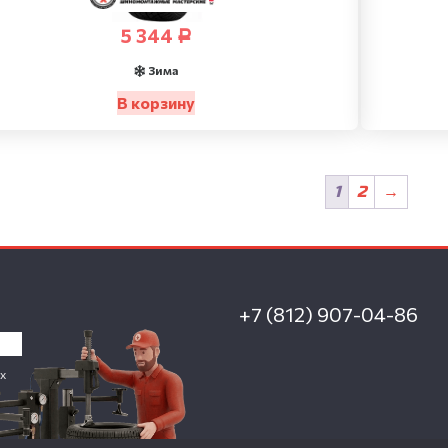
5 344
Р
Зима
В корзину
1
2
→
+7 (812) 907-04-86
х