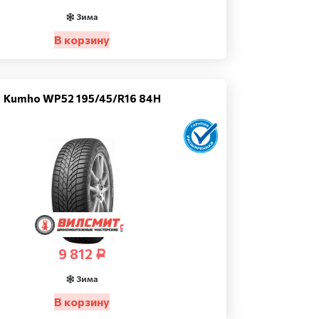
Зима
В корзину
Kumho WP52 195/45/R16 84H
9 812
Р
Зима
В корзину