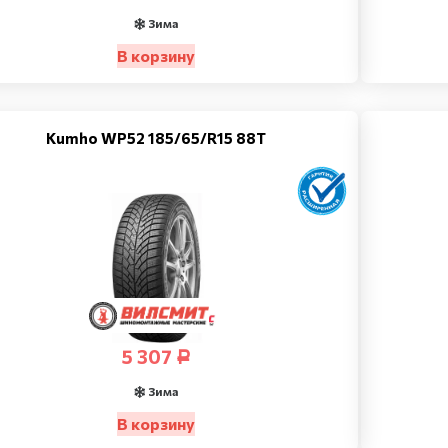
Зима
В корзину
Kumho WP52 185/65/R15 88T
5 307
Р
Зима
В корзину