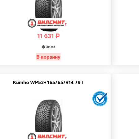
11 631
Р
Зима
В корзину
Kumho WP52+ 165/65/R14 79T