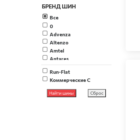
БРЕНД ШИН
Все
0
Advenza
Altenzo
Amtel
Antares
AOSEN
Run-Flat
Aplus
Коммерческие C
Arivo
Armstrong
Найти шины
Сброс
Atlas
ATTAR
Barez
Bars
Barum
Belshina