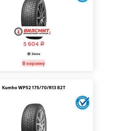
5 604
Р
Зима
В корзину
Kumho WP52 175/70/R13 82T