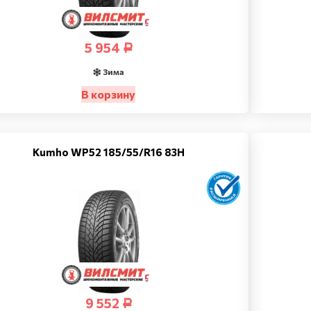
5 954
Р
Зима
В корзину
Kumho WP52 185/55/R16 83H
9 552
Р