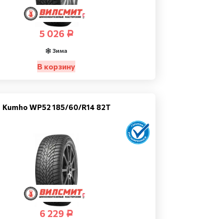
5 026
Р
Зима
В корзину
Kumho WP52 185/60/R14 82T
6 229
Р