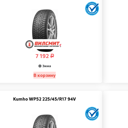
7 192
Р
Зима
В корзину
Kumho WP52 225/45/R17 94V