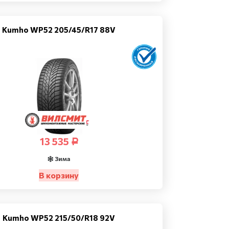
Kumho WP52 205/45/R17 88V
13 535
Р
Зима
В корзину
Kumho WP52 215/50/R18 92V