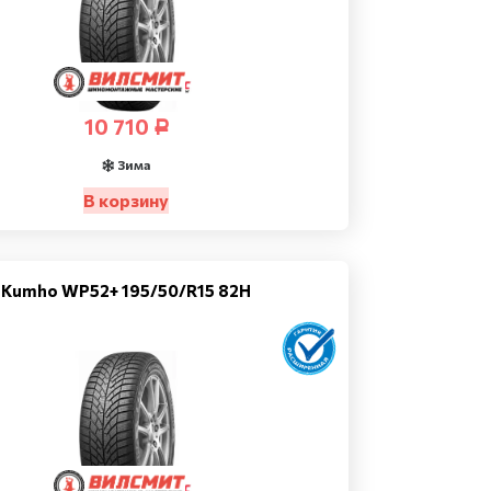
10 710
Р
Зима
В корзину
Kumho WP52+ 195/50/R15 82H