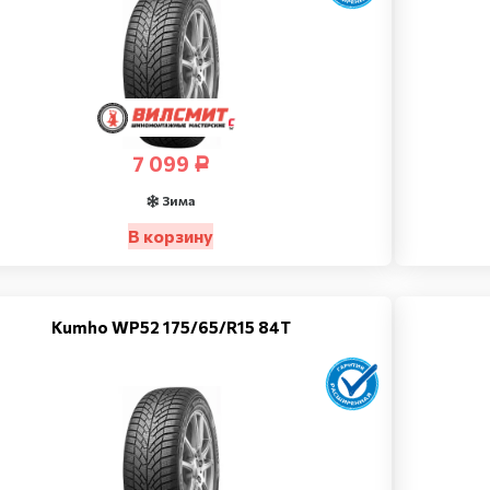
7 099
Р
Зима
В корзину
Kumho WP52 175/65/R15 84T