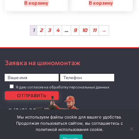
В корзину
В корзину
1
2
3
4
…
9
10
11
→
Заявка на шиномонтаж
Я даю согласие на обработку персональных данных
+7 (812) 907-04-86
Мы используем файлы cookie для вашего удобства.
0 товаров -
0
Р
Продолжая пользоваться сайтом, вы соглашаетесь с
Личный кабинет
политикой использования cookie.
ОГРНИП: 309784723800912, ИП Николаев Василий Владимирович.
Принять
Политика обработки персональных данных