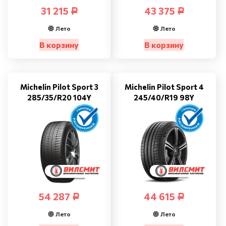
31 215
43 375
Р
Р
Лето
Лето
В корзину
В корзину
Michelin Pilot Sport 3
Michelin Pilot Sport 4
285/35/R20 104Y
245/40/R19 98Y
54 287
44 615
Р
Р
Лето
Лето