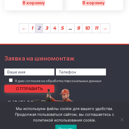
В корзину
В корзину
←
1
2
3
4
5
…
9
10
11
→
Заявка на шиномонтаж
Я даю согласие на обработку персональных данных
+7 (812) 907-04-86
Мы используем файлы cookie для вашего удобства.
0 товаров -
0
Р
Продолжая пользоваться сайтом, вы соглашаетесь с
Личный кабинет
политикой использования cookie.
ОГРНИП: 309784723800912, ИП Николаев Василий Владимирович.
Принять
Политика обработки персональных данных