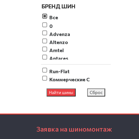
БРЕНД ШИН
Все
0
Advenza
Altenzo
Amtel
Antares
AOSEN
Run-Flat
Aplus
Коммерческие C
ARIVO
Armstrong
Найти шины
Сброс
Atlas
ATTAR
Barez
Bars
Заявка на шиномонтаж
Barum
Belshina