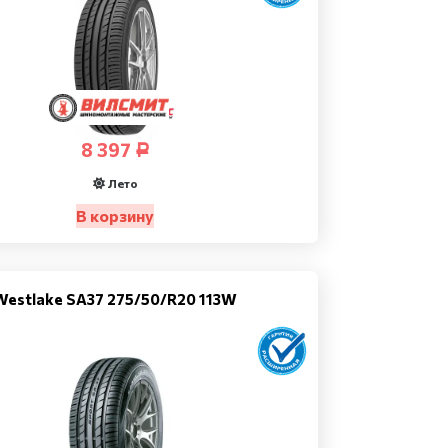
8 397
Р
Лето
В корзину
Westlake SA37 275/50/R20 113W