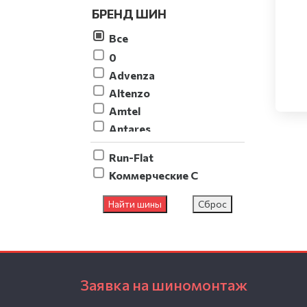
БРЕНД ШИН
Все
0
Advenza
Altenzo
Amtel
Antares
AOSEN
Run-Flat
Aplus
Коммерческие C
Arivo
Armstrong
Найти шины
Сброс
Atlas
ATTAR
Barez
Bars
Заявка на шиномонтаж
Barum
Belshina