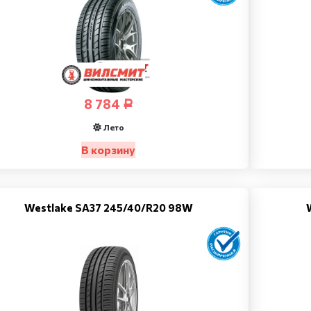
8 784
Р
Лето
В корзину
Westlake SA37 245/40/R20 98W