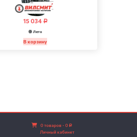
15 034
Р
Лето
В корзину
0 товаров -
0
Р
Личный кабинет