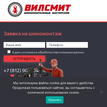
Заявка на шиномонтаж
Я даю согласие на обработку персональных данных
+7 (812) 907-04-86
0 товаров -
0
Р
Личный кабинет
Мы используем файлы cookie для вашего удобства.
Продолжая пользоваться сайтом, вы соглашаетесь с
ОГРНИП: 309784723800912, ИП Николаев Василий Владимирович.
Политика обработки персональных данных
политикой использования cookie.
Принять