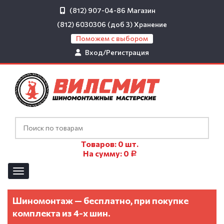
(812) 907-04-86
Магазин
(812) 6030306 (доб 3)
Хранение
Поможем с выбором
Вход/Регистрация
Товаров:
0
шт.
На сумму:
0
Р
Шиномонтаж — бесплатно, при покупке
комплекта из 4-х шин.