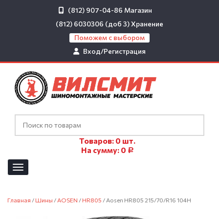
(812) 907-04-86
Магазин
(812) 6030306 (доб 3)
Хранение
Поможем с выбором
Вход/Регистрация
Товаров:
0
шт.
На сумму:
0
Р
Главная
/
Шины
/
AOSEN
/
HR805
/ Aosen HR805 215/70/R16 104H