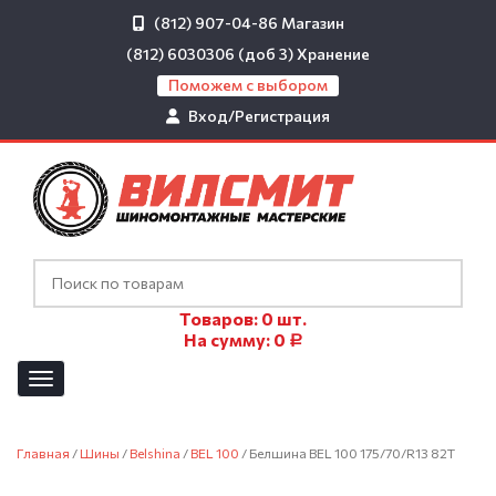
(812) 907-04-86
Магазин
(812) 6030306 (доб 3)
Хранение
Поможем с выбором
Вход/Регистрация
Товаров:
0
шт.
На сумму:
0
Р
Главная
/
Шины
/
Belshina
/
BEL 100
/ Белшина BEL 100 175/70/R13 82T