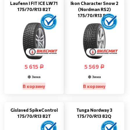
Laufenn I FIT ICE LW71
Ikon Character Snow 2
175/70/R13 82T
(Nordman RS2)
175/70/R13 82R
5 615
5 569
Р
Р
Зима
Зима
В корзину
В корзину
Gislaved SpikeControl
Tunga Nordway 3
175/70/R13 82T
175/70/R13 82Q