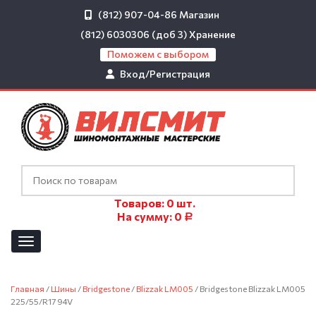
(812) 907-04-86
Магазин
(812) 6030306 (доб 3)
Хранение
Поможем с выбором
Вход/Регистрация
Товаров:
0
шт.
На сумму:
0
Р
Главная
/
Шины
/
Bridgestone
/
Blizzak LM005
/ Bridgestone Blizzak LM005
225/55/R17 94V