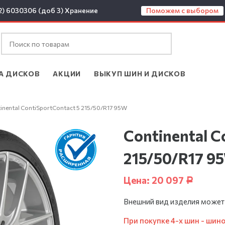
2) 6030306 (доб 3)
Хранение
Поможем с выбором
А ДИСКОВ
АКЦИИ
ВЫКУП ШИН И ДИСКОВ
tinental ContiSportContact 5 215/50/R17 95W
Continental C
215/50/R17 9
Цена:
20 097
Р
Внешний вид изделия может
При покупке 4-х шин - шин