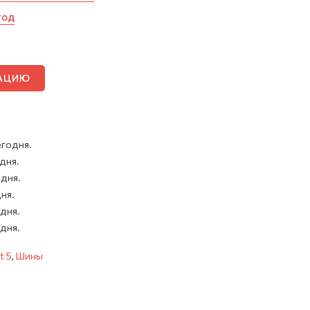
год
ТАЦИЮ
егодня.
 дня.
 дня.
дня.
 дня.
 дня.
t 5
,
Шины