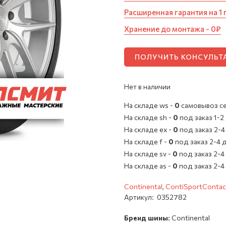
Расширенная гарантия на 1 
Хранение до монтажа - 0₽
ПОЛУЧИТЬ КОНСУЛЬ
Нет в наличии
На складе ws -
0
cамовывоз с
На складе sh -
0
под заказ 1-2
На складе ex -
0
под заказ 2-4
На складе f -
0
под заказ 2-4 
На складе sv -
0
под заказ 2-4
На складе as -
0
под заказ 2-4
Continental
,
ContiSportContac
Артикул:
0352782
Бренд шины:
Continental