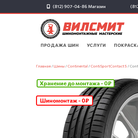
(812) 907-04-86
Магазин
(81
ПРОДАЖА ШИН
▾
УСЛУГИ
▾
ПОКРАСК
Главная
/
Шины
/
Continental
/
ContiSportContact 5
/ Con
Хранение до монтажа - 0₽
Шиномонтаж - 0₽