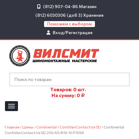
(812) 907-04-86
Магазин
(812) 6030306 (доб 3)
Хранение
Поможем с выбором
Вход/Регистрация
Товаров:
0
шт.
На сумму:
0
Р
Главная
/
Шины
/
Continental
/
ContiVanContact Ice SD
/ Continental
ContiVanContact Ice SD 205/65/R16 107/105R