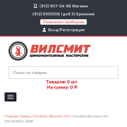
(812) 907-04-86
Магазин
(812) 6030306 (доб 3)
Хранение
Поможем с выбором
Вход/Регистрация
Товаров:
0
шт.
На сумму:
0
Р
Главная
/
Шины
/
Cordiant
/
Business CA 1
/ Cordiant Business CA 1
215/70/R15C 109R