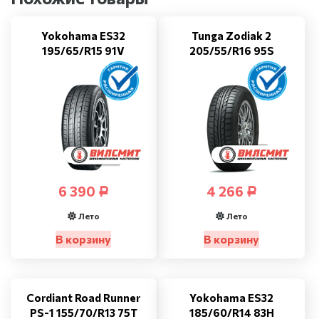
Yokohama ES32
Tunga Zodiak 2
195/65/R15 91V
205/55/R16 95S
6 390
4 266
Р
Р
Лето
Лето
В корзину
В корзину
Cordiant Road Runner
Yokohama ES32
PS-1 155/70/R13 75T
185/60/R14 83H