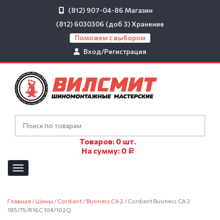
(812) 907-04-86
Магазин
(812) 6030306 (доб 3)
Хранение
Поможем с выбором
Вход/Регистрация
Товаров:
0
шт.
На сумму:
0
Р
Главная
/
Шины
/
Cordiant
/
Business CA 2
/ Cordiant Business CA 2
185/75/R16C 104/102Q