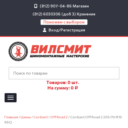
(812) 907-04-86
Магазин
(812) 6030306 (доб 3)
Хранение
Поможем с выбором
Вход/Регистрация
Товаров:
0
шт.
На сумму:
0
Р
Главная
/
Шины
/
Cordiant
/
Off Road 2
/ Cordiant Off Road 2 205/70/R15
96Q