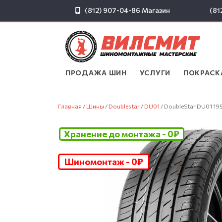
(812) 907-04-86
Магазин
(81
ПРОДАЖА ШИН
▾
УСЛУГИ
▾
ПОКРАСК
Главная
/
Шины
/
Doublestar
/
DU01
/ DoubleStar DU01 19
Хранение до монтажа - 0₽
Шиномонтаж - 0₽