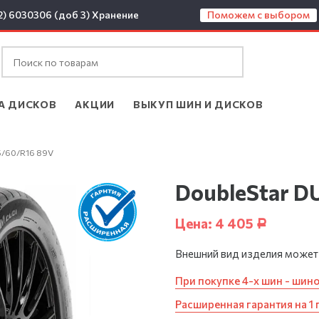
2) 6030306 (доб 3)
Хранение
Поможем с выбором
А ДИСКОВ
АКЦИИ
ВЫКУП ШИН И ДИСКОВ
5/60/R16 89V
DoubleStar D
Цена:
4 405
Р
Внешний вид изделия может
При покупке 4-х шин - шин
Расширенная гарантия на 1 