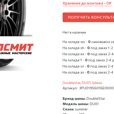
Хранение до монтажа - 0₽
ПОЛУЧИТЬ КОНСУЛЬ
Нет в наличии
На складе ws -
0
cамовывоз с
На складе sh -
0
под заказ 1-2
На складе ex -
0
под заказ 2-4
На складе f -
0
под заказ 2-4 
На складе sv -
0
под заказ 2-4
На складе as -
0
под заказ 2-4
Doublestar
,
DU01
,
Шины
Артикул:
3PU01956016E0000
Бренд шины:
DoubleStar
Модель шины:
DU01
Сезон:
summer