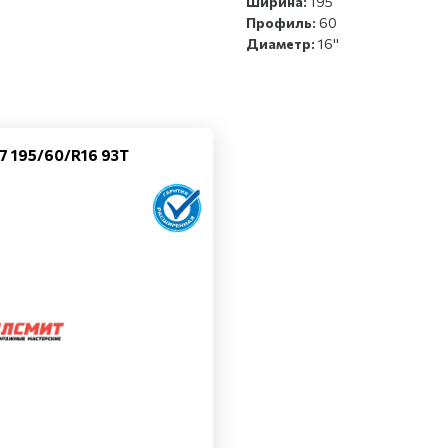
Ширина:
195
Профиль:
60
Диаметр:
16''
e 7 195/60/R16 93T