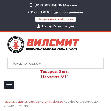
(812) 907-04-86
Магазин
(812) 6030306 (доб 3)
Хранение
Поможем с выбором
Вход/Регистрация
Товаров:
0
шт.
На сумму:
0
Р
Главная
/
Шины
/
Dunlop
/
Grandtrek AT20
/ Dunlop Grandtrek AT20
205//R16C 110/108R