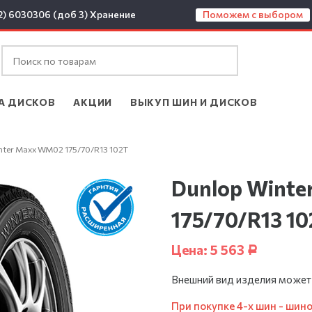
2) 6030306 (доб 3)
Хранение
Поможем с выбором
А ДИСКОВ
АКЦИИ
ВЫКУП ШИН И ДИСКОВ
nter Maxx WM02 175/70/R13 102T
Dunlop Wint
175/70/R13 1
Цена:
5 563
Р
Внешний вид изделия может
При покупке 4-х шин - шин