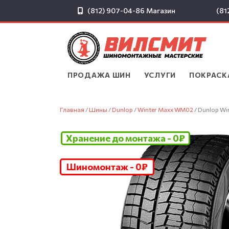
(812) 907-04-86
Магазин
(81
ПРОДАЖА ШИН
▾
УСЛУГИ
▾
ПОКРАСК
Главная
/
Шины
/
Dunlop
/
Winter Maxx WM02
/ Dunlop Wi
Хранение до монтажа - 0₽
Шиномонтаж - 0₽