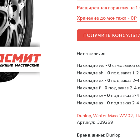
Расширенная гарантия на 1 
Хранение до монтажа - 0₽
ПОЛУЧИТЬ КОНСУЛЬ
Нет в наличии
На складе ws -
0
cамовывоз с
На складе sh -
0
под заказ 1-2
На складе ex -
0
под заказ 2-4
На складе f -
0
под заказ 2-4 
На складе sv -
0
под заказ 2-4
На складе as -
0
под заказ 2-4
Dunlop
,
Winter Maxx WM02
,
Ш
Артикул:
329269
Бренд шины:
Dunlop