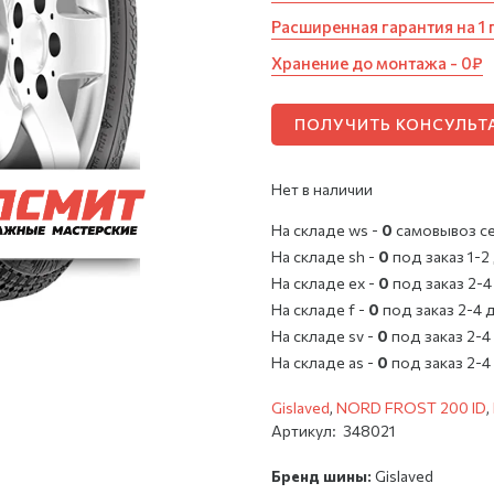
Расширенная гарантия на 1 
Хранение до монтажа - 0₽
ПОЛУЧИТЬ КОНСУЛЬ
Нет в наличии
На складе ws -
0
cамовывоз с
На складе sh -
0
под заказ 1-2
На складе ex -
0
под заказ 2-4
На складе f -
0
под заказ 2-4 
На складе sv -
0
под заказ 2-4
На складе as -
0
под заказ 2-4
Gislaved
,
NORD FROST 200 ID
,
Артикул:
348021
Бренд шины:
Gislaved