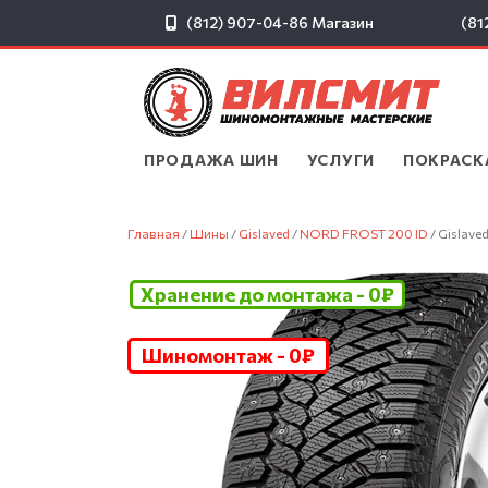
(812) 907-04-86
Магазин
(81
ПРОДАЖА ШИН
▾
УСЛУГИ
▾
ПОКРАСК
Главная
/
Шины
/
Gislaved
/
NORD FROST 200 ID
/ Gislav
Хранение до монтажа - 0₽
Шиномонтаж - 0₽