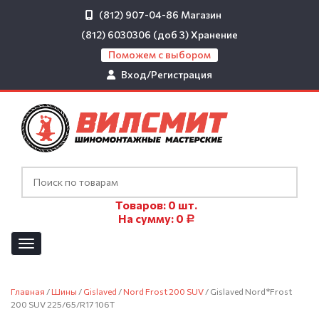
(812) 907-04-86
Магазин
(812) 6030306 (доб 3)
Хранение
Поможем с выбором
Вход/Регистрация
Товаров:
0
шт.
На сумму:
0
Р
Главная
/
Шины
/
Gislaved
/
Nord Frost 200 SUV
/ Gislaved Nord*Frost
200 SUV 225/65/R17 106T