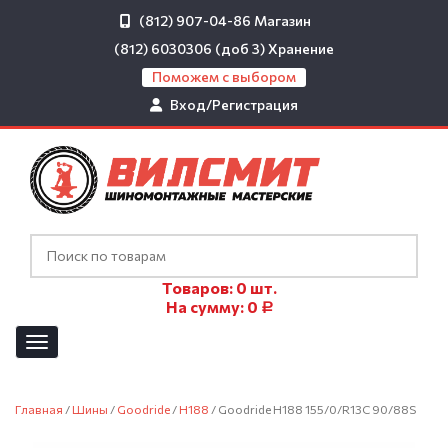
(812) 907-04-86
Магазин
(812) 6030306 (доб 3)
Хранение
Поможем с выбором
Вход/Регистрация
Товаров:
0
шт.
На сумму:
0
Р
Главная
/
Шины
/
Goodride
/
H188
/ Goodride H188 155/0/R13C 90/88S