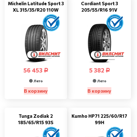
Michelin Latitude Sport 3
Cordiant Sport 3
XL 315/35/R20 110W
205/55/R16 91V
56 453
5 382
Р
Р
Лето
Лето
В корзину
В корзину
Tunga Zodiak 2
Kumho HP71 225/60/R17
185/65/R15 93S
99H