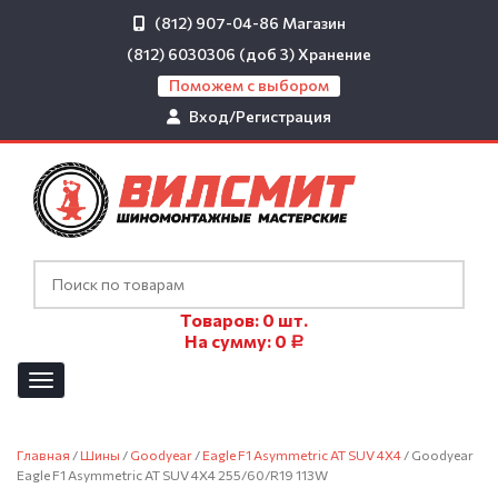
(812) 907-04-86
Магазин
(812) 6030306 (доб 3)
Хранение
Поможем с выбором
Вход/Регистрация
Товаров:
0
шт.
На сумму:
0
Р
Главная
/
Шины
/
Goodyear
/
Eagle F1 Asymmetric AT SUV 4X4
/ Goodyear
Eagle F1 Asymmetric AT SUV 4X4 255/60/R19 113W