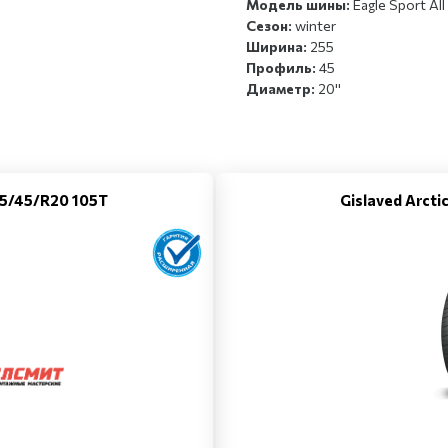
Модель шины:
Eagle Sport Al
Сезон:
winter
Ширина:
255
Профиль:
45
Диаметр:
20''
55/45/R20 105T
Gislaved Arct