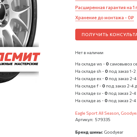
Расширенная гарантия на 1 
Хранение до монтажа - 0₽
ПОЛУЧИТЬ КОНСУЛЬ
Нет в наличии
На складе ws -
0
cамовывоз с
На складе sh -
0
под заказ 1-2
На складе ex -
0
под заказ 2-4
На складе f -
0
под заказ 2-4 
На складе sv -
0
под заказ 2-4
На складе as -
0
под заказ 2-4
Eagle Sport All Season
,
Goodye
Артикул:
579335
Бренд шины:
Goodyear