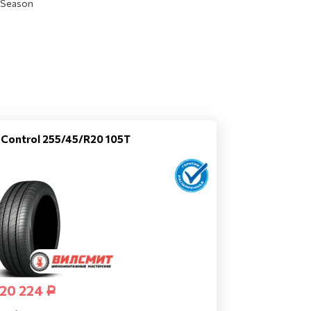
l Season
icControl 255/45/R20 105T
20 224
Р