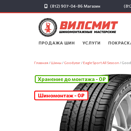
(812) 907-04-86
Магазин
(81
ПРОДАЖА ШИН
▾
УСЛУГИ
▾
ПОКРАСК
Главная
/
Шины
/
Goodyear
/
Eagle Sport All Season
/ Good
Хранение до монтажа - 0₽
Шиномонтаж - 0₽