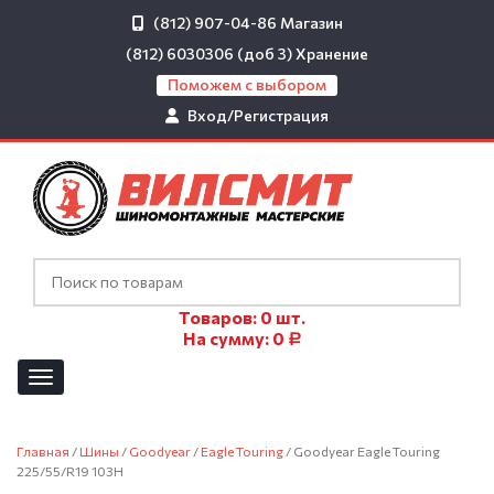
(812) 907-04-86
Магазин
(812) 6030306 (доб 3)
Хранение
Поможем с выбором
Вход/Регистрация
Товаров:
0
шт.
На сумму:
0
Р
Главная
/
Шины
/
Goodyear
/
Eagle Touring
/ Goodyear Eagle Touring
225/55/R19 103H