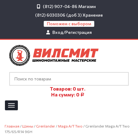
(812) 907-04-86
Магазин
(812) 6030306 (доб 3)
Хранение
Поможем с выбором
Вход/Регистрация
Товаров:
0
шт.
На сумму:
0
Р
Главная
/
Шины
/
Grenlander
/
Maga A/T Two
/ Grenlander Maga A/T Two
175/65/R14 96H