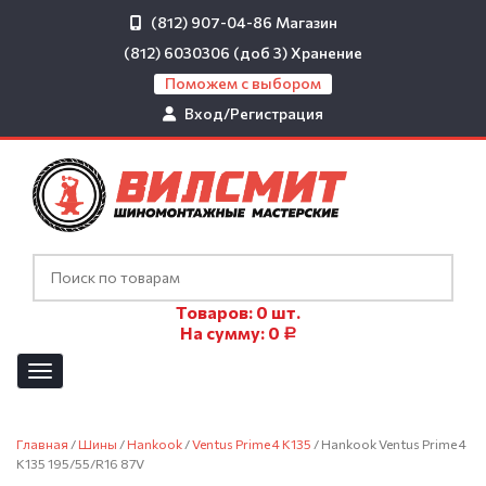
(812) 907-04-86
Магазин
(812) 6030306 (доб 3)
Хранение
Поможем с выбором
Вход/Регистрация
Товаров:
0
шт.
На сумму:
0
Р
Главная
/
Шины
/
Hankook
/
Ventus Prime 4 K135
/ Hankook Ventus Prime 4
K135 195/55/R16 87V