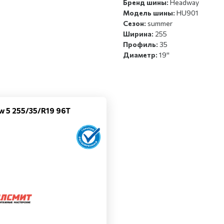
Бренд шины:
Headway
Модель шины:
HU901
Сезон:
summer
Ширина:
255
Профиль:
35
Диаметр:
19''
w 5 255/35/R19 96T