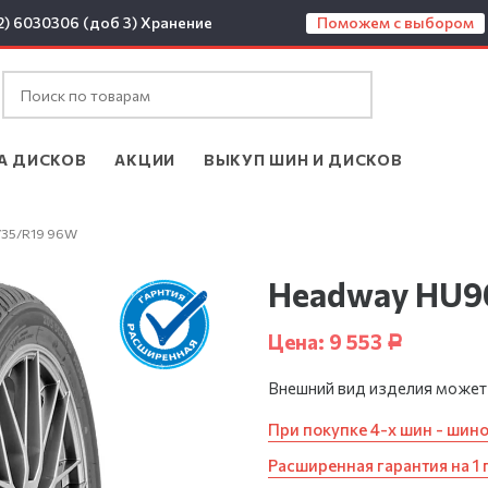
2) 6030306 (доб 3)
Хранение
Поможем с выбором
А ДИСКОВ
АКЦИИ
ВЫКУП ШИН И ДИСКОВ
/35/R19 96W
Headway HU90
Цена:
9 553
Р
Внешний вид изделия может
При покупке 4-х шин - шин
Расширенная гарантия на 1 