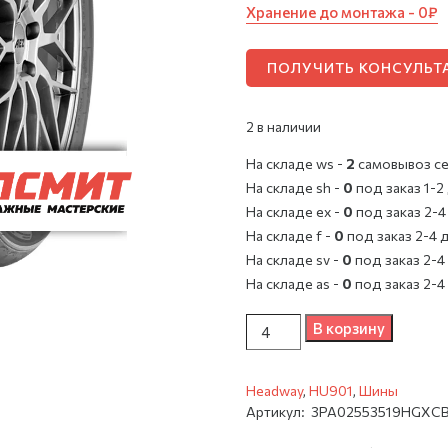
Хранение до монтажа - 0₽
ПОЛУЧИТЬ КОНСУЛЬ
2 в наличии
На складе ws -
2
cамовывоз се
На складе sh -
0
под заказ 1-2
На складе ex -
0
под заказ 2-4
На складе f -
0
под заказ 2-4 
На складе sv -
0
под заказ 2-4
На складе as -
0
под заказ 2-4
Количество
В корзину
Headway
,
HU901
,
Шины
Артикул:
3PA02553519HGXC