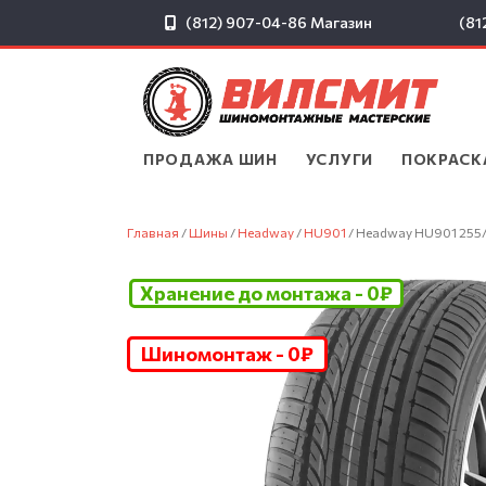
(812) 907-04-86
Магазин
(81
ПРОДАЖА ШИН
▾
УСЛУГИ
▾
ПОКРАСК
Главная
/
Шины
/
Headway
/
HU901
/ Headway HU901 255
Хранение до монтажа - 0₽
Шиномонтаж - 0₽