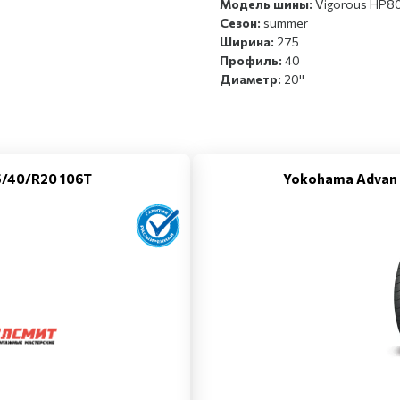
Модель шины:
Vigorous HP8
Сезон:
summer
Ширина:
275
Профиль:
40
Диаметр:
20''
75/40/R20 106T
Yokohama Advan 