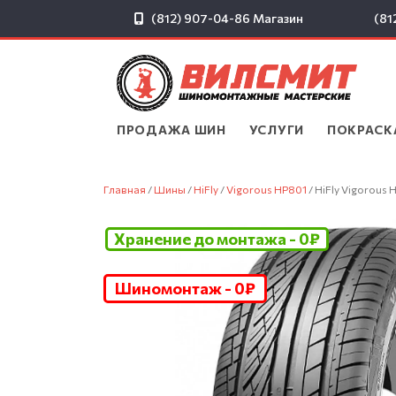
(812) 907-04-86
Магазин
(81
ПРОДАЖА ШИН
▾
УСЛУГИ
▾
ПОКРАСК
Главная
/
Шины
/
HiFly
/
Vigorous HP801
/ HiFly Vigorous
Хранение до монтажа - 0₽
Шиномонтаж - 0₽