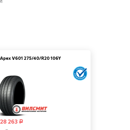
01
Apex V601 275/40/R20 106Y
28 263
Р