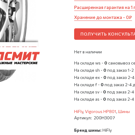
Расширенная гарантия на 1 
Хранение до монтажа - 0₽
ПОЛУЧИТЬ КОНСУЛЬ
Нет в наличии
На складе ws -
0
cамовывоз с
На складе sh -
0
под заказ 1-2
На складе ex -
0
под заказ 2-4
На складе f -
0
под заказ 2-4 
На складе sv -
0
под заказ 2-4
На складе as -
0
под заказ 2-4
HiFly
,
Vigorous HP801
,
Шины
Артикул:
200H3007
Бренд шины:
HiFly