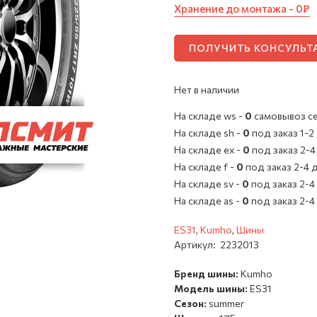
Хранение до монтажа - 0₽
ПОЛУЧИТЬ КОНСУЛЬ
Нет в наличии
На складе ws -
0
cамовывоз с
На складе sh -
0
под заказ 1-2
На складе ex -
0
под заказ 2-4
На складе f -
0
под заказ 2-4 
На складе sv -
0
под заказ 2-4
На складе as -
0
под заказ 2-4
ES31
,
Kumho
,
Шины
Артикул:
2232013
Бренд шины:
Kumho
Модель шины:
ES31
Сезон:
summer