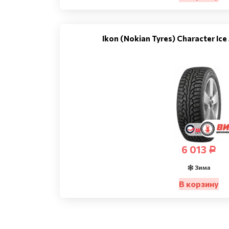
Ikon (Nokian Tyres) Character Ic
6 013
Р
Зима
В корзину