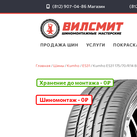
(812) 907-04-86
Магазин
(81
ПРОДАЖА ШИН
▾
УСЛУГИ
▾
ПОКРАСК
Главная
/
Шины
/
Kumho
/
ES31
/ Kumho ES31 175/70/R14 8
Хранение до монтажа - 0₽
Шиномонтаж - 0₽