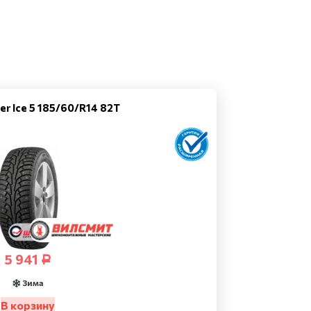
er Ice 5 185/60/R14 82T
5 941
Р
Зима
В корзину