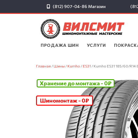
(812) 907-04-86
Магазин
(81
ПРОДАЖА ШИН
▾
УСЛУГИ
▾
ПОКРАСК
Главная
/
Шины
/
Kumho
/
ES31
/ Kumho ES31 185/60/R14 
Хранение до монтажа - 0₽
Шиномонтаж - 0₽