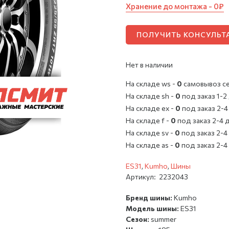
Хранение до монтажа - 0₽
ПОЛУЧИТЬ КОНСУЛЬ
Нет в наличии
На складе ws -
0
cамовывоз с
На складе sh -
0
под заказ 1-2
На складе ex -
0
под заказ 2-4
На складе f -
0
под заказ 2-4 
На складе sv -
0
под заказ 2-4
На складе as -
0
под заказ 2-4
ES31
,
Kumho
,
Шины
Артикул:
2232043
Бренд шины:
Kumho
Модель шины:
ES31
Сезон:
summer