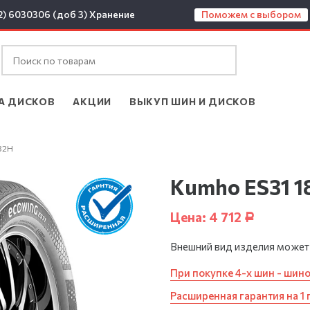
2) 6030306 (доб 3)
Хранение
Поможем с выбором
А ДИСКОВ
АКЦИИ
ВЫКУП ШИН И ДИСКОВ
82H
Kumho ES31 1
Цена:
4 712
Р
Внешний вид изделия может
При покупке 4-х шин - шин
Расширенная гарантия на 1 