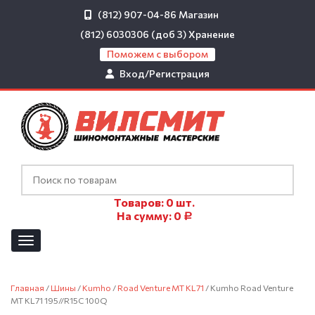
(812) 907-04-86
Магазин
(812) 6030306 (доб 3)
Хранение
Поможем с выбором
Вход/Регистрация
Товаров:
0
шт.
На сумму:
0
Р
Главная
/
Шины
/
Kumho
/
Road Venture MT KL71
/ Kumho Road Venture
MT KL71 195//R15C 100Q