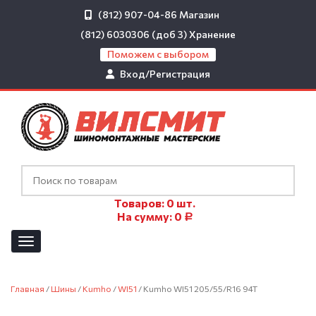
(812) 907-04-86
Магазин
(812) 6030306 (доб 3)
Хранение
Поможем с выбором
Вход/Регистрация
Товаров:
0
шт.
На сумму:
0
Р
Главная
/
Шины
/
Kumho
/
WI51
/ Kumho WI51 205/55/R16 94T