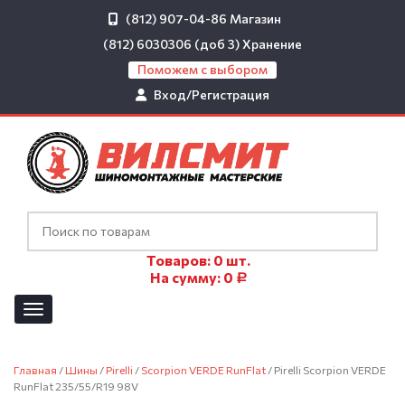
(812) 907-04-86
Магазин
(812) 6030306 (доб 3)
Хранение
Поможем с выбором
Вход/Регистрация
Товаров:
0
шт.
На сумму:
0
Р
Главная
/
Шины
/
Pirelli
/
Scorpion VERDE RunFlat
/ Pirelli Scorpion VERDE
RunFlat 235/55/R19 98V