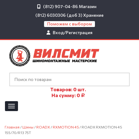
(812) 907-04-86
Магазин
(812) 6030306 (доб 3)
Хранение
Поможем с выбором
Вход/Регистрация
Товаров:
0
шт.
На сумму:
0
Р
Главная
/
Шины
/
ROADX
/
RXMOTION 4S
/ ROADX RXMOTION 4S
155/70/R13 75T