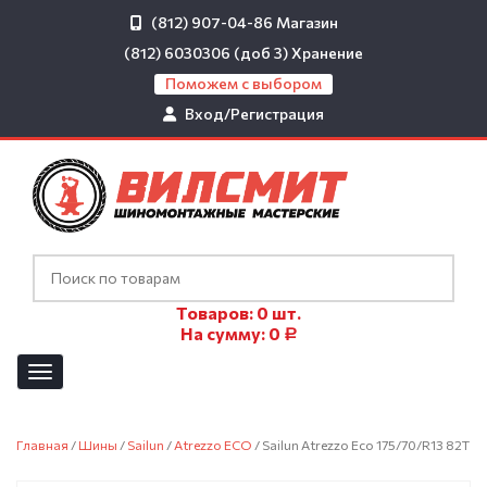
(812) 907-04-86
Магазин
(812) 6030306 (доб 3)
Хранение
Поможем с выбором
Вход/Регистрация
Товаров:
0
шт.
На сумму:
0
Р
Главная
/
Шины
/
Sailun
/
Atrezzo ECO
/ Sailun Atrezzo Eco 175/70/R13 82T