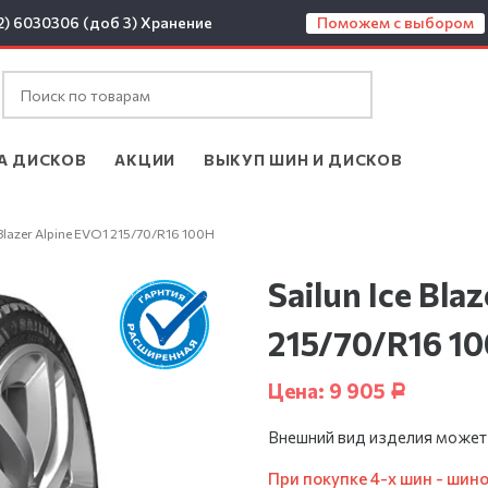
2) 6030306 (доб 3)
Хранение
Поможем с выбором
А ДИСКОВ
АКЦИИ
ВЫКУП ШИН И ДИСКОВ
e Blazer Alpine EVO1 215/70/R16 100H
Sailun Ice Bla
215/70/R16 1
Цена:
9 905
Р
Внешний вид изделия может
При покупке 4-х шин - шин