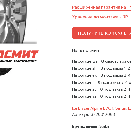
Расширенная гарантия на 1 
Хранение до монтажа - 0₽
ПОЛУЧИТЬ КОНСУЛЬ
Нет в наличии
На складе ws -
0
cамовывоз с
На складе sh -
0
под заказ 1-2
На складе ex -
0
под заказ 2-4
На складе f -
0
под заказ 2-4 
На складе sv -
0
под заказ 2-4
На складе as -
0
под заказ 2-4
Ice Blazer Alpine EVO1
,
Sailun
,
Ш
Артикул:
3220012063
Бренд шины:
Sailun