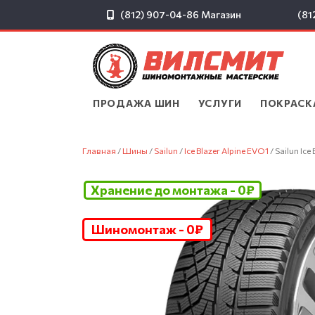
(812) 907-04-86
Магазин
(81
ПРОДАЖА ШИН
▾
УСЛУГИ
▾
ПОКРАСК
Главная
/
Шины
/
Sailun
/
Ice Blazer Alpine EVO1
/ Sailun Ic
Хранение до монтажа - 0₽
Шиномонтаж - 0₽