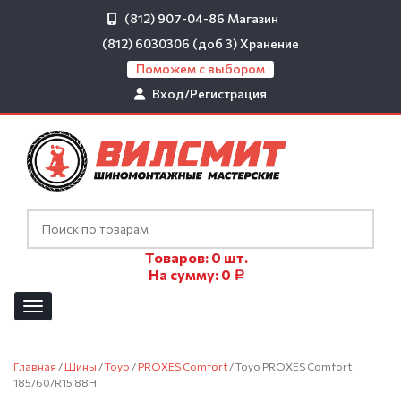
(812) 907-04-86
Магазин
(812) 6030306 (доб 3)
Хранение
Поможем с выбором
Вход/Регистрация
Товаров:
0
шт.
На сумму:
0
Р
Главная
/
Шины
/
Toyo
/
PROXES Comfort
/ Toyo PROXES Comfort
185/60/R15 88H