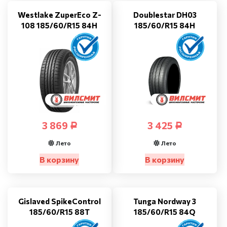
Westlake ZuperEco Z-
Doublestar DH03
108 185/60/R15 84H
185/60/R15 84H
3 869
3 425
Р
Р
Лето
Лето
В корзину
В корзину
Gislaved SpikeControl
Tunga Nordway 3
185/60/R15 88T
185/60/R15 84Q