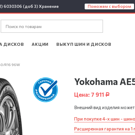
2) 6030306 (доб 3)
Хранение
Поможем с выбором
А ДИСКОВ
АКЦИИ
ВЫКУП ШИН И ДИСКОВ
60/R16 96W
Yokohama AE5
Цена:
7 911
Р
Внешний вид изделия может
При покупке 4-х шин - шин
Расширенная гарантия на 1 