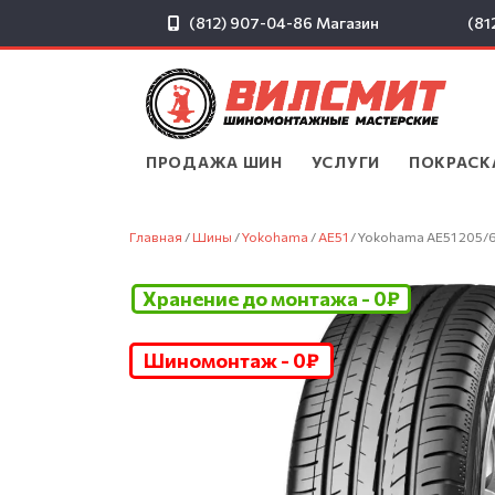
(812) 907-04-86
Магазин
(81
ПРОДАЖА ШИН
▾
УСЛУГИ
▾
ПОКРАСК
Главная
/
Шины
/
Yokohama
/
AE51
/ Yokohama AE51 205/
Хранение до монтажа - 0₽
Шиномонтаж - 0₽