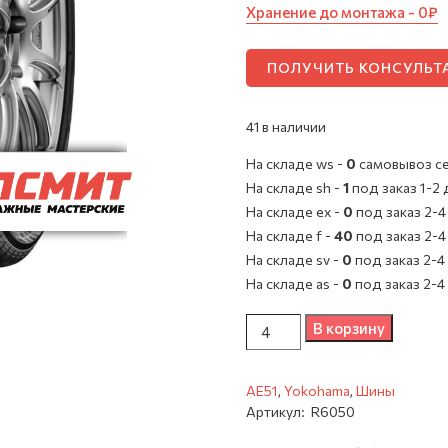
Хранение до монтажа - 0₽
ПОЛУЧИТЬ КОНСУЛЬ
41 в наличии
На складе ws -
0
cамовывоз с
На складе sh -
1
под заказ 1-2 
На складе ex -
0
под заказ 2-4
На складе f -
40
под заказ 2-4
На складе sv -
0
под заказ 2-4
На складе as -
0
под заказ 2-4
Количество
В корзину
AE51
,
Yokohama
,
Шины
Артикул:
R6050