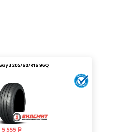
way 3 205/60/R16 96Q
5 555
Р