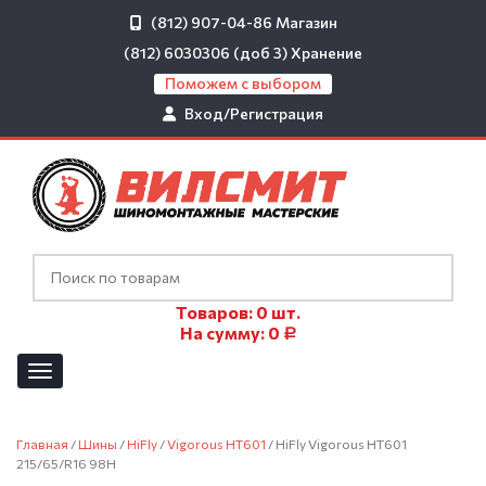
(812) 907-04-86
Магазин
(812) 6030306 (доб 3)
Хранение
Поможем с выбором
Вход/Регистрация
Товаров:
0
шт.
На сумму:
0
Р
Главная
/
Шины
/
HiFly
/
Vigorous HT601
/ HiFly Vigorous HT601
215/65/R16 98H