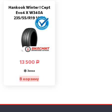
Hankook Winter I Cept
Evo4 X W340A
235/55/R19 105V
13 500
Р
Зима
В корзину