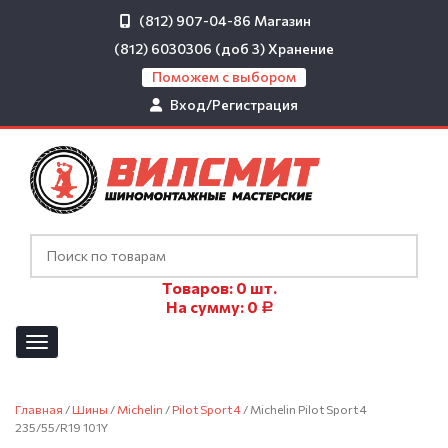
(812) 907-04-86
Магазин
(812) 6030306 (доб 3)
Хранение
Поможем с выбором
Вход/Регистрация
Товаров:
0
шт.
На сумму:
0
Р
Главная
/
Шины
/
Michelin
/
Pilot Sport 4
/ Michelin Pilot Sport 4
235/55/R19 101Y