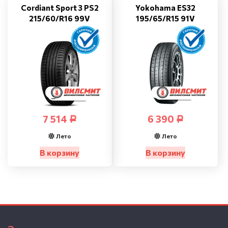
Cordiant Sport 3 PS2
Yokohama ES32
215/60/R16 99V
195/65/R15 91V
7 514
6 390
Р
Р
Лето
Лето
В корзину
В корзину