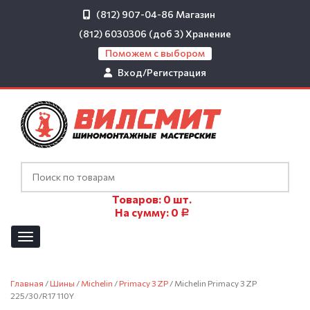
(812) 907-04-86
Магазин
(812) 6030306 (доб 3)
Хранение
Поможем с выбором
Вход/Регистрация
Товаров:
0
шт.
На сумму:
0
Р
Главная
/
Шины
/
Michelin
/
Primacy 3 ZP
/ Michelin Primacy 3 ZP
225/30/R17 110Y